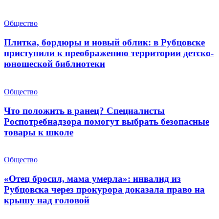
Общество
Плитка, бордюры и новый облик: в Рубцовске
приступили к преображению территории детско-
юношеской библиотеки
Общество
Что положить в ранец? Специалисты
Роспотребнадзора помогут выбрать безопасные
товары к школе
Общество
«Отец бросил, мама умерла»: инвалид из
Рубцовска через прокурора доказала право на
крышу над головой