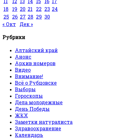
11
12
13
14
15
16
17
18
19
20
21
22
23
24
25
26
27
28
29
30
« Окт
Дек »
Рубрики
Алтайский край
Анонс
Архив номеров
Видео
Внимание!
Всё о Рубцовске
Выборы
Гороскопы
Дела молодежные
День Победы
ЖКХ
Заметки натуралиста
Здравоохранение
Календарь