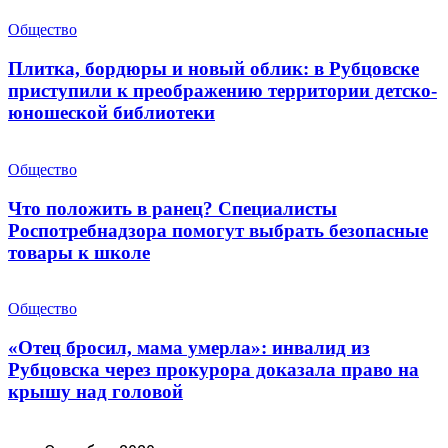
Общество
Плитка, бордюры и новый облик: в Рубцовске
приступили к преображению территории детско-
юношеской библиотеки
Общество
Что положить в ранец? Специалисты
Роспотребнадзора помогут выбрать безопасные
товары к школе
Общество
«Отец бросил, мама умерла»: инвалид из
Рубцовска через прокурора доказала право на
крышу над головой