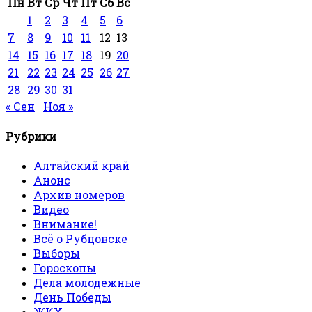
Пн
Вт
Ср
Чт
Пт
Сб
Вс
1
2
3
4
5
6
7
8
9
10
11
12
13
14
15
16
17
18
19
20
21
22
23
24
25
26
27
28
29
30
31
« Сен
Ноя »
Рубрики
Алтайский край
Анонс
Архив номеров
Видео
Внимание!
Всё о Рубцовске
Выборы
Гороскопы
Дела молодежные
День Победы
ЖКХ