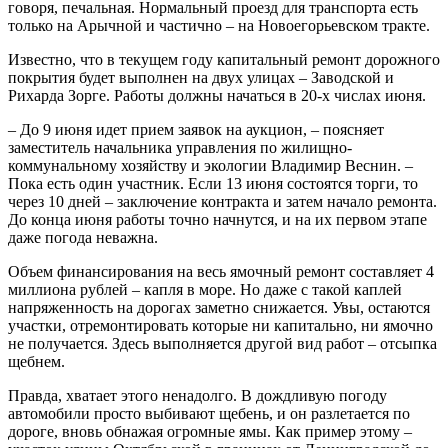
говоря, печальная. Нормальный проезд для транспорта есть
только на Арычной и частично – на Новоегорьевском тракте.
Известно, что в текущем году капитальный ремонт дорожного
покрытия будет выполнен на двух улицах – Заводской и
Рихарда Зорге. Работы должны начаться в 20-х числах июня.
– До 9 июня идет прием заявок на аукцион, – поясняет
заместитель начальника управления по жилищно-
коммунальному хозяйству и экологии Владимир Веснин. –
Пока есть один участник. Если 13 июня состоятся торги, то
через 10 дней – заключение контракта и затем начало ремонта.
До конца июня работы точно начнутся, и на их первом этапе
даже погода неважна.
Объем финансирования на весь ямочный ремонт составляет 4
миллиона рублей – капля в море. Но даже с такой каплей
напряженность на дорогах заметно снижается. Увы, остаются
участки, отремонтировать которые ни капитально, ни ямочно
не получается. Здесь выполняется другой вид работ – отсыпка
щебнем.
Правда, хватает этого ненадолго. В дождливую погоду
автомобили просто выбивают щебень, и он разлетается по
дороге, вновь обнажая огромные ямы. Как пример этому –