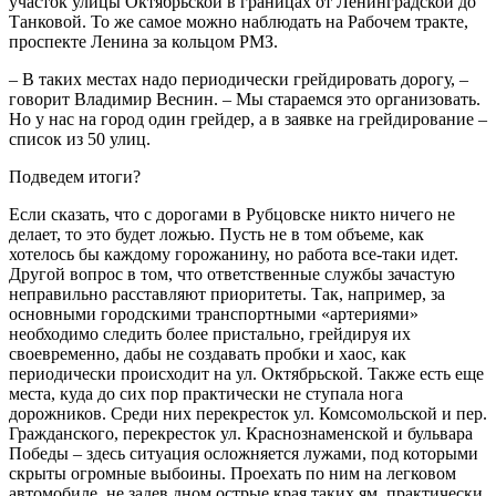
участок улицы Октябрьской в границах от Ленинградской до
Танковой. То же самое можно наблюдать на Рабочем тракте,
проспекте Ленина за кольцом РМЗ.
– В таких местах надо периодически грейдировать дорогу, –
говорит Владимир Веснин. – Мы стараемся это организовать.
Но у нас на город один грейдер, а в заявке на грейдирование –
список из 50 улиц.
Подведем итоги?
Если сказать, что с дорогами в Рубцовске никто ничего не
делает, то это будет ложью. Пусть не в том объеме, как
хотелось бы каждому горожанину, но работа все-таки идет.
Другой вопрос в том, что ответственные службы зачастую
неправильно расставляют приоритеты. Так, например, за
основными городскими транспортными «артериями»
необходимо следить более пристально, грейдируя их
своевременно, дабы не создавать пробки и хаос, как
периодически происходит на ул. Октябрьской. Также есть еще
места, куда до сих пор практически не ступала нога
дорожников. Среди них перекресток ул. Комсомольской и пер.
Гражданского, перекресток ул. Краснознаменской и бульвара
Победы – здесь ситуация осложняется лужами, под которыми
скрыты огромные выбоины. Проехать по ним на легковом
автомобиле, не задев дном острые края таких ям, практически