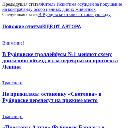
Предыдущая статья
Житель Искитима осужден за покушение
на контрабанду особо ценных диких животных
Следующая статья
В Рубцовске отключат горячую воду
Похожие статьи
ЕЩЕ ОТ АВТОРА
Внимание!
В Рубцовске троллейбусы №1 меняют схему
движения: объезд из-за перекрытия проспекта
Ленина
Транспорт
Не прижилась: остановку «Светлова» в
Рубцовске перенесут на прежнее место
Транспорт
«Просторы Алтая» (Рубцовск-Барнаул и