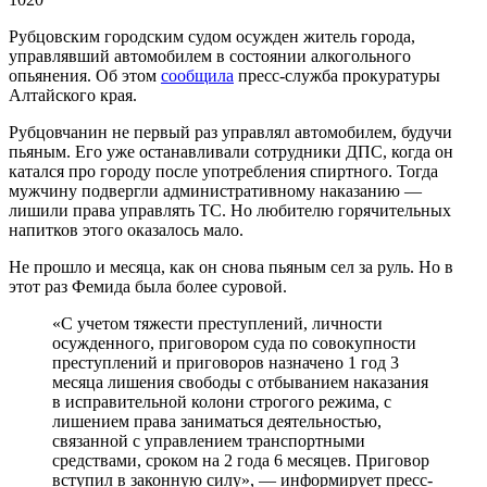
Рубцовским городским судом осужден житель города,
управлявший автомобилем в состоянии алкогольного
опьянения. ​​​​​​​Об этом
сообщила
пресс-служба прокуратуры
Алтайского края.
Рубцовчанин не первый раз управлял автомобилем, будучи
пьяным. Его уже останавливали сотрудники ДПС, когда он
катался про городу после употребления спиртного. Тогда
мужчину подвергли административному наказанию —
лишили права управлять ТС. Но любителю горячительных
напитков этого оказалось мало.
Не прошло и месяца, как он снова пьяным сел за руль. Но в
этот раз Фемида была более суровой.
«С учетом тяжести преступлений, личности
осужденного, приговором суда по совокупности
преступлений и приговоров назначено 1 год 3
месяца лишения свободы с отбыванием наказания
в исправительной колони строгого режима, с
лишением права заниматься деятельностью,
связанной с управлением транспортными
средствами, сроком на 2 года 6 месяцев. Приговор
вступил в законную силу», — информирует пресс-