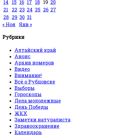
14
15
16
17
18
19
20
21
22
23
24
25
26
27
28
29
30
31
« Ноя
Янв »
Рубрики
Алтайский край
Анонс
Архив номеров
Видео
Внимание!
Всё о Рубцовске
Выборы
Гороскопы
Дела молодежные
День Победы
ЖКХ
Заметки натуралиста
Здравоохранение
Календарь