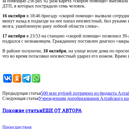
за помощью 256 раз. 62 раза карета «скорой помощи» выезжала
ДТП, в которых пострадали семь человек.
16 октября
в 18:46 бригаду «скорой помощи» вызвали сотрудн
минут назад в подъезде на нее напал неизвестный, бил руками
мозга, ушибленную рану лобной области слева».
17 октября
в 23:53 на станцию «скорой помощи» позвонил 39-л
подрался с незнакомцем. Гражданину поставлен диагноз «закры
В районе полуночи,
18 октября
, на улице возле дома по прос
что во время потасовки неизвестный ударил его ножом. Врачи
Предыдущая статья
500 млн рублей потрачено из бюджета Алта
Следующая статья
Учреждениям допобразования Алтайского кра
Похожие статьи
ЕЩЕ ОТ АВТОРА
Происшествия