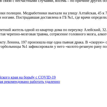
 в связи с несчастными случаями, восемь – по причине других о
ики полиции. Медработники выехали на улицу Алтайская, 45 к 7
 и ногами. Пострадавшая доставлена в ГБ №1, где врачи определ
етний житель одной из квартир дома по переулку Алейский, 32.
тая черепно-мозговая травма, сотрясение головного мозга, алк
пекту Ленина, 197 произошла еще одна пьяная драка. В «скорую» 
 горбольницы №1 зафиксировали у него «колото-резаную рану по
йского края на борьбу с COVID-19
я рекомендовано работать удаленно