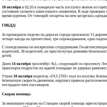
18 октября
в 02:20 в пожарную часть поступил звонок из гор
состоянии сильного алкогольного опьянения. В ходе проверки 
время курения. От тлеющей сигареты на нем загорелась одежд
ГИБДД:
За прошедшую неделю на дорогах города произошло 15 дорожно
четыре наезда на препятствие, три опрокидывания, одно паден
С понедельника по воскресенье сотрудниками Госавтоиспекци
водителей, 58 водителей, не пристегнутых ремнями безопасно
детей.
Днем
14 октября
троллейбус №1, следующий по проспекту Лени
транспорта подросток на задней площадке не удержал равнове
Утром
18 октября
водитель «ГАЗ 2705» ехал из поселка Зелен
безопасную скорость движения, нарушил правила расположения 
пострадало пять пассажиров.
Скорая помощь:
За минувшую неделю на Станции скорой помощи зарегистриров