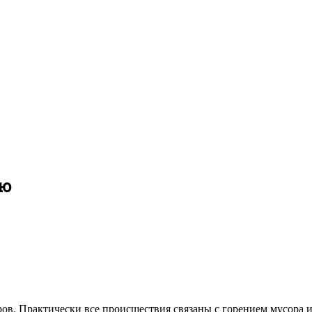
лю
ров. Практически все происшествия связаны с горением мусора и