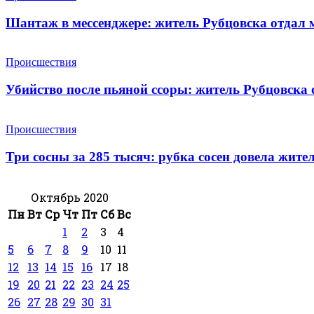
Шантаж в мессенджере: житель Рубцовска отдал 
Происшествия
Убийство после пьяной ссоры: житель Рубцовска о
Происшествия
Три сосны за 285 тысяч: рубка сосен довела жите
Октябрь 2020
Пн
Вт
Ср
Чт
Пт
Сб
Вс
1
2
3
4
5
6
7
8
9
10
11
12
13
14
15
16
17
18
19
20
21
22
23
24
25
26
27
28
29
30
31