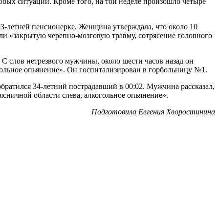
собых ситуаций. Кроме того, на той неделе произошло четыре
3-летней пенсионерке. Женщина утверждала, что около 10
или «закрытую черепно-мозговую травму, сотрясение головного
 С слов нетрезвого мужчины, около шести часов назад он
огольное опьянение». Он госпитализирован в горбольницу №1.
обратился 34-летний пострадавший в 00:02. Мужчина рассказал,
ясничной области слева, алкогольное опьянение».
Подготовила Евгения Хворостинина