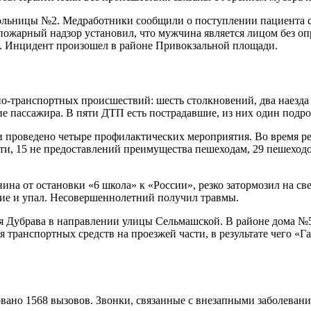
больницы №2. Медработники сообщили о поступлении пациента 
пожарный надзор установил, что мужчина является лицом без оп
а. Инцидент произошел в районе Привокзальной площади.
-транспортных происшествий: шесть столкновений, два наезда н
ие пассажира. В пяти ДТП есть пострадавшие, из них один подро
и проведено четыре профилактических мероприятия. Во время р
сти, 15 не предоставлений преимущества пешеходам, 29 пешехо
на от остановки «6 школа» к «России», резко затормозил на све
сие и упал. Несовершеннолетний получил травмы.
ая Дубрава в направлении улицы Сельмашской. В районе дома №
транспортных средств на проезжей части, в результате чего «Га
ано 1568 вызовов. Звонки, связанные с внезапными заболевани