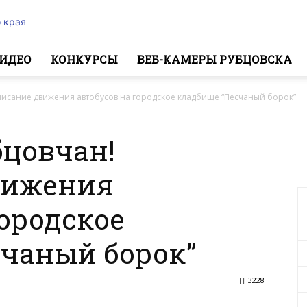
 края
ИДЕО
КОНКУРСЫ
ВЕБ-КАМЕРЫ РУБЦОВСКА
исание движения автобусов на городское кладбище “Песчаный борок”
цовчан!
вижения
городское
счаный борок”
3228