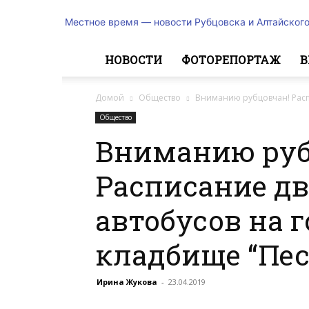
Местное время — новости Рубцовска и Алтайского
НОВОСТИ
ФОТОРЕПОРТАЖ
В
Домой
Общество
Вниманию рубцовчан! Расп
Общество
Вниманию руб
Расписание д
автобусов на 
кладбище “Пе
Ирина Жукова
-
23.04.2019