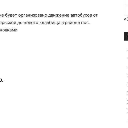
ке будет организовано движение автобусов от
«
брьской до нового кладбища в районе пос.
новками:
0.