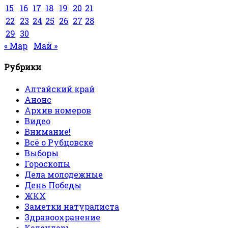
15
16
17
18
19
20
21
22
23
24
25
26
27
28
29
30
« Мар
Май »
Рубрики
Алтайский край
Анонс
Архив номеров
Видео
Внимание!
Всё о Рубцовске
Выборы
Гороскопы
Дела молодежные
День Победы
ЖКХ
Заметки натуралиста
Здравоохранение
Календарь