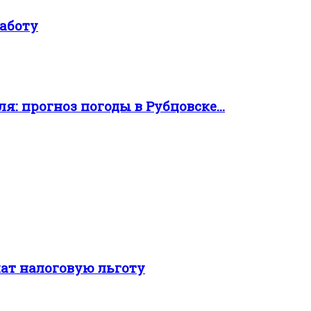
аботу
: прогноз погоды в Рубцовске...
ат налоговую льготу