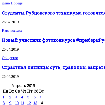
День Победы
Студенты Рубцовского техникума готовятс
26.04.2019
Картина дня
Новый участник фотоконкурса #прибериРубц
26.04.2019
Общество
Страстная пятница: суть, традиции, запре
26.04.2019
Апрель 2019
Пн
Вт
Ср
Чт
Пт
Сб
Вс
1
2
3
4
5
6
7
8
9
10
11
12
13
14