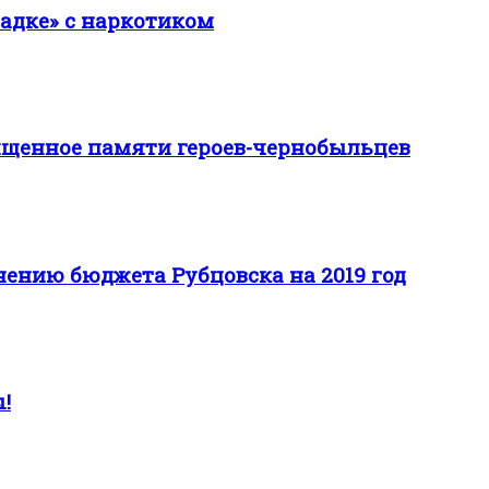
ладке» с наркотиком
вященное памяти героев-чернобыльцев
ению бюджета Рубцовска на 2019 год
!