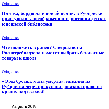
Общество
Плитка, бордюры и новый облик: в Рубцовске
приступили к преображению территории детско-
юношеской библиотеки
Общество
Что положить в ранец? Специалисты
Роспотребнадзора помогут выбрать безопасные
товары к школе
Общество
«Отец бросил, мама умерла»: инвалид из
Рубцовска через прокурора доказала право на
крышу над головой
Апрель 2019