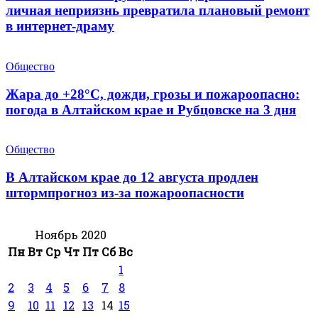
личная неприязнь превратила плановый ремонт
в интернет-драму
Общество
Жара до +28°С, дожди, грозы и пожароопасно:
погода в Алтайском крае и Рубцовске на 3 дня
Общество
В Алтайском крае до 12 августа продлен
штормпрогноз из-за пожароопасности
Ноябрь 2020
Пн
Вт
Ср
Чт
Пт
Сб
Вс
1
2
3
4
5
6
7
8
9
10
11
12
13
14
15