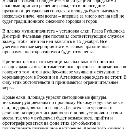
В связи с тяжелой пандемической ситуацией городскими
властями принято решение о том, что в новогодние
праздники центральная городская площадь будет выглядеть
несколько иначе, чем всегда – впервые за много лет на ней не
будет традиционного снежного городка и горок.
В планах муниципалитета – установка елки. Глава Рубцовска
Дмитрий Фельдман уже поставил соответствующим службам
задачу, чтобы огни на ней зажглись к 15 декабря. Все
увеселительные мероприятия и массовая праздничная
программа на открытии елки будут отменены.
Причины такого шага муниципальных властей понятны –
сегодня даже самые оптимистичные прогнозы эпидемиологов
говорят о том, что в декабре-январе улучшения ситуации с
коронавирусом в России и в Алтайском крае ждать не стоит. В
силу этих обстоятельств и принимаются ограничительные
меры.
Кроме елки, площадь украсят светодиодные фигуры,
знакомые рубцовчанам по прошлому Новому году: световые
ели, подарки, звезды и сердце. Для всех фигур сделают
ревизию на предмет исправности и вновь установят на свои
места, так что у рубцовчан будет возможность прийти и
сфотографироваться на фоне этих арт-объектов и
почувствовать праздничное настроение. Кроме того, сейчас в