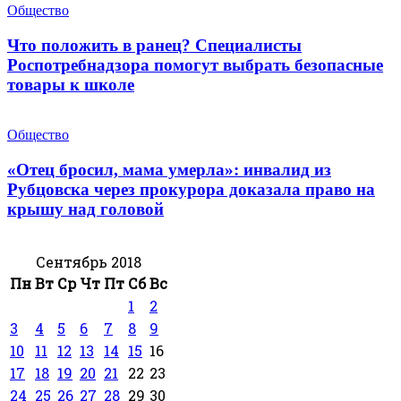
Общество
Что положить в ранец? Специалисты
Роспотребнадзора помогут выбрать безопасные
товары к школе
Общество
«Отец бросил, мама умерла»: инвалид из
Рубцовска через прокурора доказала право на
крышу над головой
Сентябрь 2018
Пн
Вт
Ср
Чт
Пт
Сб
Вс
1
2
3
4
5
6
7
8
9
10
11
12
13
14
15
16
17
18
19
20
21
22
23
24
25
26
27
28
29
30