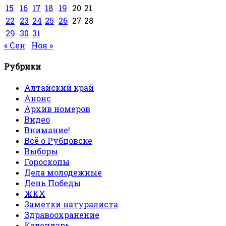
15
16
17
18
19
20
21
22
23
24
25
26
27
28
29
30
31
« Сен
Ноя »
Рубрики
Алтайский край
Анонс
Архив номеров
Видео
Внимание!
Всё о Рубцовске
Выборы
Гороскопы
Дела молодежные
День Победы
ЖКХ
Заметки натуралиста
Здравоохранение
Календарь