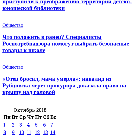
приступили к преображению территории детско-
юношеской библиотеки
Общество
Что положить в ранец? Специалисты
Роспотребнадзора помогут выбрать безопасные
товары к школе
Общество
«Отец бросил, мама умерла»: инвалид из
Рубцовска через прокурора доказала право на
крышу над головой
Октябрь 2018
Пн
Вт
Ср
Чт
Пт
Сб
Вс
1
2
3
4
5
6
7
8
9
10
11
12
13
14