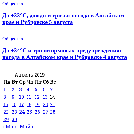
Общество
До +33°С, дожди и грозы: погода в Алтайском
крае и Рубцовске 5 августа
Общество
До +34°С и три штормовых предупреждения:
погода в Алтайском крае и Рубцовске 4 августа
Апрель 2019
Пн
Вт
Ср
Чт
Пт
Сб
Вс
1
2
3
4
5
6
7
8
9
10
11
12
13
14
15
16
17
18
19
20
21
22
23
24
25
26
27
28
29
30
« Мар
Май »