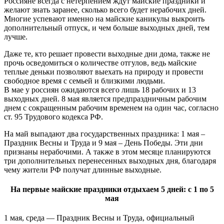
Россияне всегда с нетерпением ждут майские праздники и
желают знать заранее, сколько всего будет нерабочих дней.
Многие успевают именно на майские каникулы выкроить
дополнительный отпуск, и чем больше выходных дней, тем
лучше.
Даже те, кто решает провести выходные дни дома, также не
прочь осведомиться о количестве отгулов, ведь майские
теплые деньки позволяют выехать на природу и провести
свободное время с семьей и близкими людьми.
В мае у россиян ожидаются всего лишь 18 рабочих и 13
выходных дней. 8 мая является предпраздничным рабочим
днем с сокращенным рабочим временем на один час, согласно
ст. 95 Трудового кодекса РФ.
На май выпадают два государственных праздника: 1 мая –
Праздник Весны и Труда и 9 мая – День Победы. Эти дни
признаны нерабочими. А также в этом месяце планируются
три дополнительных перенесенных выходных дня, благодаря
чему жители РФ получат длинные выходные.
На первые майские праздники отдыхаем 5 дней: с 1 по 5
мая
1 мая, среда — Праздник Весны и Труда, официальный