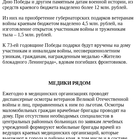
Дню Победы и другим памятным датам военной истории, из
средств краевого бюджета выделено более 12 млн. рублей.
Из них на приобретение губернаторских подарков ветеранам
войны краевым бюджетом выделено 4,5 млн. рублей, на
изготовление открыток участникам войны и труженикам
тыла – 1,5 млн. рублей.
К 73-ей годовщине Победы подарки будут вручены на дому
участникам и инвалидам войны, несовершеннолетним
узникам, гражданам, награжденным медалью «Жителю
блокадного Ленинграда», вдовам погибших фронтовиков.
МЕДИКИ РЯДОМ
Ежегодно в медицинских организациях проводят
диспансерные осмотры ветеранов Великой Отечественной
войны и лиц, приравненных к ним по льготам. Осмотры
маломобильных граждан врачебные бригады проводят на
дому. При отсутствии необходимых специалистов в
центральных районных больницах по заявкам лечебных
учреждений формируют мобильные бригады врачей из
ведущих краевых медицинских организаций, которые
выезжают в города и районы края, в том числе и в составе