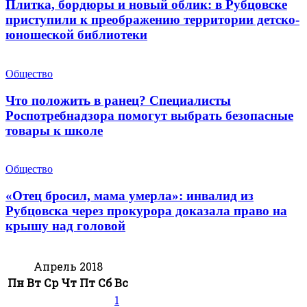
Плитка, бордюры и новый облик: в Рубцовске
приступили к преображению территории детско-
юношеской библиотеки
Общество
Что положить в ранец? Специалисты
Роспотребнадзора помогут выбрать безопасные
товары к школе
Общество
«Отец бросил, мама умерла»: инвалид из
Рубцовска через прокурора доказала право на
крышу над головой
Апрель 2018
Пн
Вт
Ср
Чт
Пт
Сб
Вс
1