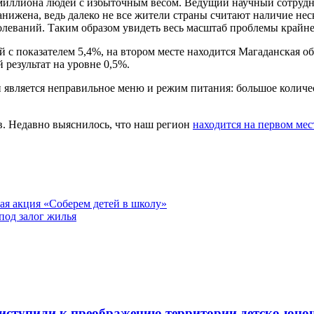
 миллиона людей с избыточным весом. Ведущий научный сотрудн
занижена, ведь далеко не все жители страны считают наличие н
олеваний. Таким образом увидеть весь масштаб проблемы крайне
с показателем 5,4%, на втором месте находится Магаданская обла
результат на уровне 0,5%.
является неправильное меню и режим питания: большое количес
в. Недавно выяснилось, что наш регион
находится на первом мес
ая акция «Соберем детей в школу»
под залог жилья
риступили к преображению территории детско-юно