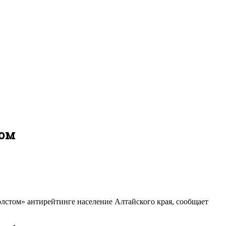
сом
лстом» антирейтинге население Алтайского края, сообщает