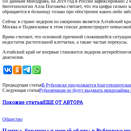
По данным Минздрава, на 2019 год в России зафиксировано 2
биотехнологии Алла Погожева считает, что эта цифра сильно 
обращаются в больницу только при обострении каких-либо заб
Сейчас в стране лидером по ожирению является Алтайский край 
Москва и Подмосковье в этом списке демонстрирует невысокий 
Врачи считают, что основной причиной сложившейся ситуации 
недостаток растительной клетчатки, а также частые перекусы.
Алтайский край не впервые становится лидером антирейтинго
диагнозов.
Предыдущая статья
В Рубцовске продолжается благотворительн
Следующая статья
Рубцовчанам не будут выдавать микрозаймы 
Похожие статьи
ЕЩЕ ОТ АВТОРА
Общество
Плитка, бордюры и новый облик: в Рубцовске п