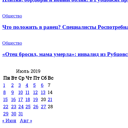
Общество
Что положить в ранец? Специалисты Роспотребн
Общество
«Отец бросил, мама умерла»: инвалид из Рубцов
Июль 2019
Пн
Вт
Ср
Чт
Пт
Сб
Вс
1
2
3
4
5
6
7
8
9
10
11
12
13
14
15
16
17
18
19
20
21
22
23
24
25
26
27
28
29
30
31
« Июн
Авг »