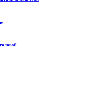
ле
 головой