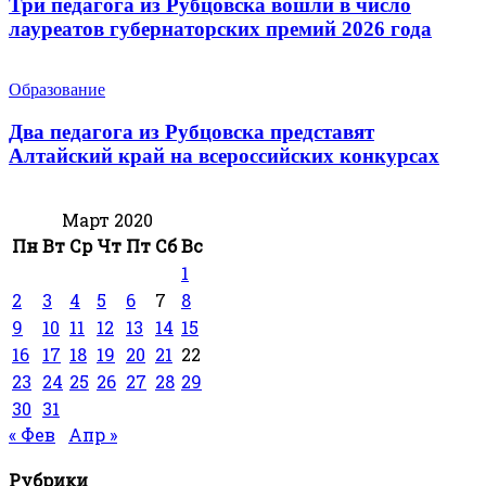
Три педагога из Рубцовска вошли в число
лауреатов губернаторских премий 2026 года
Образование
Два педагога из Рубцовска представят
Алтайский край на всероссийских конкурсах
Март 2020
Пн
Вт
Ср
Чт
Пт
Сб
Вс
1
2
3
4
5
6
7
8
9
10
11
12
13
14
15
16
17
18
19
20
21
22
23
24
25
26
27
28
29
30
31
« Фев
Апр »
Рубрики