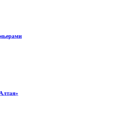
емьерами
 Алтая»