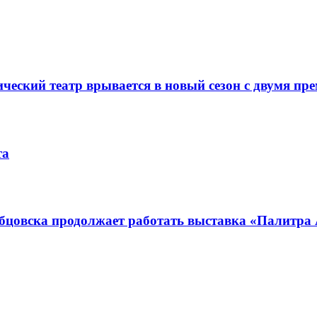
ческий театр врывается в новый сезон с двумя пр
та
убцовска продолжает работать выставка «Палитра