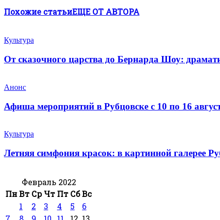
Похожие статьи
ЕЩЕ ОТ АВТОРА
Культура
От сказочного царства до Бернарда Шоу: драмати
Анонс
Афиша мероприятий в Рубцовске с 10 по 16 авгус
Культура
Летняя симфония красок: в картинной галерее Р
Февраль 2022
Пн
Вт
Ср
Чт
Пт
Сб
Вс
1
2
3
4
5
6
7
8
9
10
11
12
13