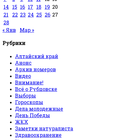
14
15
16
17
18
19
20
21
22
23
24
25
26
27
28
« Янв
Мар »
Рубрики
Алтайский край
Анонс
Архив номеров
Видео
Внимание!
Всё о Рубцовске
Выборы
Гороскопы
Дела молодежные
День Победы
ЖКХ
Заметки натуралиста
Здравоохранение