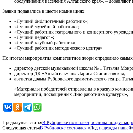
обслуживания населения Алтайского края», – добавляют 
Заявки подавались в шести номинациях:
«Лучший библиотечный работник»;
«Лучший музейный работник»;
«Лучший работник театрального и концертного учрежден
«Лучший педагог»;
«Лучший клубный работник»;
«Лучший работник методического центра».
По итогам мероприятия компетентное жюри определило самых 
директор детской музыкальной школы № 1 Татьяна Мокро
директор ДК «Алтайсельмаш» Лариса Станиславская;
артистка драмы Рубцовского драматического театра Тать
«Материалы победителей отправлены в краевую комиссию
мероприятий, посвященных Дню работника культуры», – 
Предыдущая статья
В Рубцовске потеплеет, и снова придут мор
Следующая статья
В Рубцовске состоялся «Лед надежды нашей