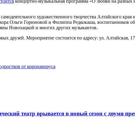
стоится
концертно-музыкальная программа «О любви на разных я
самодеятельного художественного творчества Алтайского края 
хора Ольги Горюновой и Филиппа Редкокаша, воспитанников обр
ьяны Новохацкой и многих других музыкантов.
вых друзей. Мероприятие состоится по адресу: ул. Алтайская, 1
одростков от коронавируса
ческий театр врывается в новый сезон с двумя пр