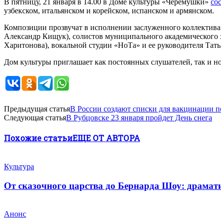
В пятницу, 21 января в 14.00 в Доме культуры «Черемушки»
со
узбекском, итальянском и корейском, испанском и армянском.
Композиции прозвучат в исполнении заслуженного коллектива 
Александр Кищук), солистов муниципального академического 
Харитонова), вокальной студии «НоТа» и ее руководителя Тат
Дом культуры приглашает как постоянных слушателей, так и но
Предыдущая статья
В России создают списки для вакцинации п
Следующая статья
В Рубцовске 23 января пройдет День снега
Похожие статьи
ЕЩЕ ОТ АВТОРА
Культура
От сказочного царства до Бернарда Шоу: драмати
Анонс