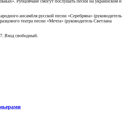
зыках». Рубцовчане смогут послушать песни на украинском и
народного ансамбля русской песни «Серебряна» (руководитель
азцового театра песни «Мечта» (руководитель Светлана
77. Вход свободный.
емьерами