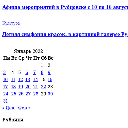
Афиша мероприятий в Рубцовске с 10 по 16 авгус
Культура
Летняя симфония красок: в картинной галерее Р
Январь 2022
Пн
Вт
Ср
Чт
Пт
Сб
Вс
1
2
3
4
5
6
7
8
9
10
11
12
13
14
15
16
17
18
19
20
21
22
23
24
25
26
27
28
29
30
31
« Дек
Фев »
Рубрики