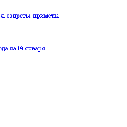
ия, запреты, приметы
ода на 19 января