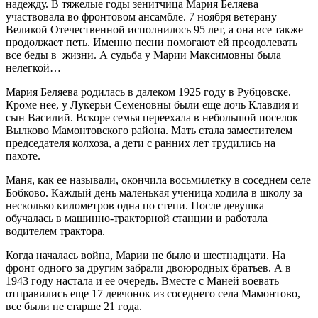
надежду. В тяжелые годы зенитчица Мария Беляева
участвовала во фронтовом ансамбле. 7 ноября ветерану
Великой Отечественной исполнилось 95 лет, а она все также
продолжает петь. Именно песни помогают ей преодолевать
все беды в жизни. А судьба у Марии Максимовны была
нелегкой…
Мария Беляева родилась в далеком 1925 году в Рубцовске.
Кроме нее, у Лукерьи Семеновны были еще дочь Клавдия и
сын Василий. Вскоре семья переехала в небольшой поселок
Вылково Мамонтовского района. Мать стала заместителем
председателя колхоза, а дети с ранних лет трудились на
пахоте.
Маня, как ее называли, окончила восьмилетку в соседнем селе
Бобково. Каждый день маленькая ученица ходила в школу за
несколько километров одна по степи. После девушка
обучалась в машинно-тракторной станции и работала
водителем трактора.
Когда началась война, Марии не было и шестнадцати. На
фронт одного за другим забрали двоюродных братьев. А в
1943 году настала и ее очередь. Вместе с Маней воевать
отправились еще 17 девчонок из соседнего села Мамонтово,
все были не старше 21 года.