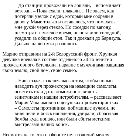
– До станции провожали на лошади, – вспоминает
ветеран. – Пока ехали, плакали… Не знаем, как
потеряли узелок с едой, который мне собрали в
дорогу. Маме только и оставалось, что помахать
мне рукой через стекло. Но соседки по вагону,
несмотря на тяжелое время, не оставили голодной,
усадили за общий стол. Так и доехали до Барнаула.
Дальше наши пути разошлись.
Марию отправили на 2-й Белорусский фронт. Хрупкая
девушка воевала в составе отдельного 24-го зенитно-
прожекторного батальона, наравне с мужчинами защищая
свою землю, свой дом, свою семью.
– Наша задача заключалась в том, чтобы ночью
наводить луч прожектора на немецкие самолеты,
осветить их и дать возможность видеть
зенитчикам и нашим истребителям, – рассказывает
Мария Максимовна о девушках-прожектористках.
– Самолеты противника, пойманные лучами, не
видя цели и боясь нападения, удирали, сбрасывая
бомбы куда попало, или были сбиты меткими
выстрелами наших войск.
Несмотря на то, что на фронте нет различий между