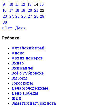
9
10
11
12
13
14
15
16
17
18
19
20
21
22
23
24
25
26
27
28
29
30
« Окт
Дек »
Рубрики
Алтайский край
Анонс
Архив номеров
Видео
Внимание!
Всё о Рубцовске
Выборы
Гороскопы
Дела молодежные
День Победы
ЖКХ
Заметки натуралиста