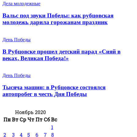
Дела молодежные
Вальс под звуки Победы: как рубцовская
молодежь дарила горожанам праздник
День Победы
В Рубцовске прошел детский парад «Сияй в
веках, Великая Победа!»
День Победы
Тысяча машин: в Рубцовске состоялся
автопробег в честь Дня Победы
Ноябрь 2020
Пн
Вт
Ср
Чт
Пт
Сб
Вс
1
2
3
4
5
6
7
8