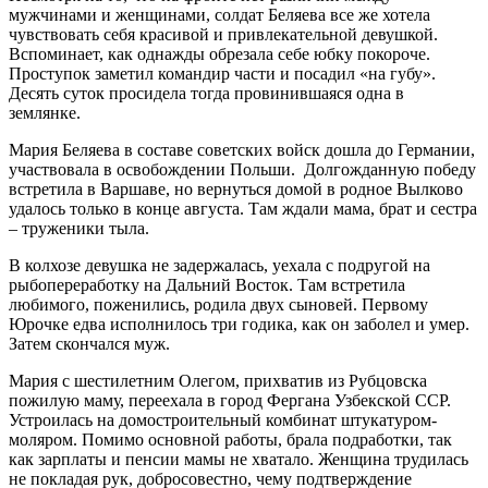
мужчинами и женщинами, солдат Беляева все же хотела
чувствовать себя красивой и привлекательной девушкой.
Вспоминает, как однажды обрезала себе юбку покороче.
Проступок заметил командир части и посадил «на губу».
Десять суток просидела тогда провинившаяся одна в
землянке.
Мария Беляева в составе советских войск дошла до Германии,
участвовала в освобождении Польши. Долгожданную победу
встретила в Варшаве, но вернуться домой в родное Вылково
удалось только в конце августа. Там ждали мама, брат и сестра
– труженики тыла.
В колхозе девушка не задержалась, уехала с подругой на
рыбопереработку на Дальний Восток. Там встретила
любимого, поженились, родила двух сыновей. Первому
Юрочке едва исполнилось три годика, как он заболел и умер.
Затем скончался муж.
Мария с шестилетним Олегом, прихватив из Рубцовска
пожилую маму, переехала в город Фергана Узбекской ССР.
Устроилась на домостроительный комбинат штукатуром-
моляром. Помимо основной работы, брала подработки, так
как зарплаты и пенсии мамы не хватало. Женщина трудилась
не покладая рук, добросовестно, чему подтверждение