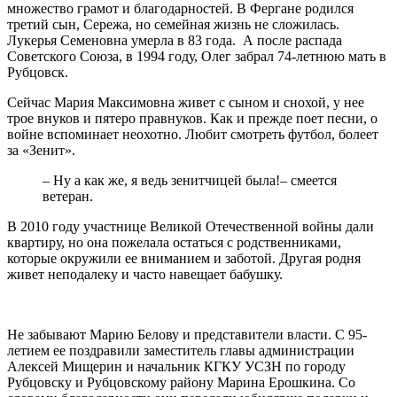
множество грамот и благодарностей. В Фергане родился
третий сын, Сережа, но семейная жизнь не сложилась.
Лукерья Семеновна умерла в 83 года. А после распада
Советского Союза, в 1994 году, Олег забрал 74-летнюю мать в
Рубцовск.
Сейчас Мария Максимовна живет с сыном и снохой, у нее
трое внуков и пятеро правнуков. Как и прежде поет песни, о
войне вспоминает неохотно. Любит смотреть футбол, болеет
за «Зенит».
– Ну а как же, я ведь зенитчицей была!– смеется
ветеран.
В 2010 году участнице Великой Отечественной войны дали
квартиру, но она пожелала остаться с родственниками,
которые окружили ее вниманием и заботой. Другая родня
живет неподалеку и часто навещает бабушку.
Не забывают Марию Белову и представители власти. С 95-
летием ее поздравили заместитель главы администрации
Алексей Мищерин и начальник КГКУ УСЗН по городу
Рубцовску и Рубцовскому району Марина Ерошкина. Со