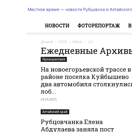
Местное время — новости Рубцовска и Алтайского
НОВОСТИ
ФОТОРЕПОРТАЖ
В
Домой
2025
Июнь
24
Ежедневные Архивы:
Происшествия
На новоегорьевской трассе в
районе поселка Куйбышево
два автомобиля столкнулис
лоб...
24.06.2025
Алтайский край
Рубцовчанка Елена
Абдулаева заняла пост