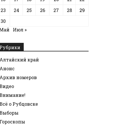
23
24
25
26
27
28
29
30
 Май
Июл »
Рубрики
Алтайский край
Анонс
Архив номеров
Видео
Внимание!
Всё о Рубцовске
Выборы
Гороскопы