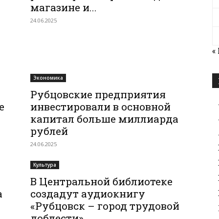
магазине и...
24.06.2025
«
Экономика
Рубцовские предприятия
е
инвестировали в основной
капитал больше миллиарда
рублей
24.06.2025
Культура
В Центральной библиотеке
а
создадут аудиокнигу
«Рубцовск – город трудовой
доблести»