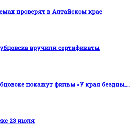
оемах проверят в Алтайском крае
Рубцовска вручили сертификаты
цовске покажут фильм «У края бездны....
ске 23 июля