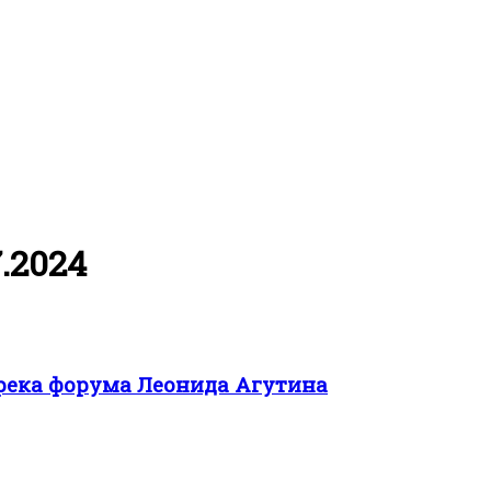
.2024
трека форума Леонида Агутина