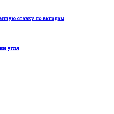
нную ставку по вкладам
онн угля