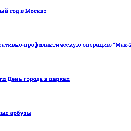
ый год в Москве
ративно-профилактическую операцию “Мак-2
ти День города в парках
ные арбузы