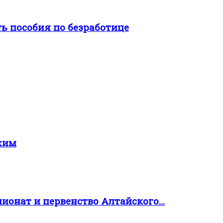
ь пособия по безработице
жим
пионат и первенство Алтайского...