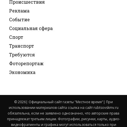
Происшествия
Реклама
Событие
Социальная сфера
Спорт
Транспорт
Требуются
Фоторепортаж
Экономика
© 2026| Официальный сайт газеты "Местное время"| При
использовании материалов сайта ссылка на сайт rubtsovskmv.ru
обязательна, если не заявлено однозначно, что авторские права
принадлежат третьим лицам. Фотографии, рисунки, карты, аудио-
видеофрагменты и графика могут использоваться только при