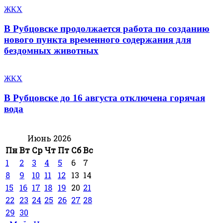
ЖКХ
В Рубцовске продолжается работа по созданию
нового пункта временного содержания для
бездомных животных
ЖКХ
В Рубцовске до 16 августа отключена горячая
вода
Июнь 2026
Пн
Вт
Ср
Чт
Пт
Сб
Вс
1
2
3
4
5
6
7
8
9
10
11
12
13
14
15
16
17
18
19
20
21
22
23
24
25
26
27
28
29
30