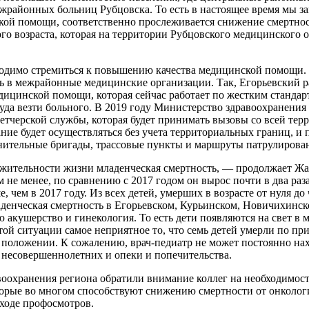
жрайонных больниц Рубцовска. То есть в настоящее время мы за
ской помощи, соответственно прослеживается снижение смертно
го возраста, которая на территории Рубцовского медицинского о
димо стремиться к повышению качества медицинской помощи. Е
в межрайонные медицинские организации. Так, Егорьевский райо
дицинской помощи, которая сейчас работает по жестким стандар
уда везти больного. В 2019 году Министерство здравоохранени
тчерской службы, которая будет принимать вызовы со всей терр
ние будет осуществляться без учета территориальных границ, и 
олнительные бригады, трассовые пункты и маршруты патрулирова
жительности жизни младенческая смертность, — продолжает Жанн
м не менее, по сравнению с 2017 годом он вырос почти в два раз
е, чем в 2017 году. Из всех детей, умерших в возрасте от нуля д
ладенческая смертность в Егорьевском, Курьинском, Новичихинс
ю акушерство и гинекология. То есть дети появляются на свет 
той ситуации самое неприятное то, что семь детей умерли по п
 положении. К сожалению, врач-педиатр не может постоянно нах
 несовершеннолетних и опеки и попечительства.
воохранения региона обратили внимание коллег на необходимос
орые во многом способствуют снижению смертности от онкологи
ходе профосмотров.