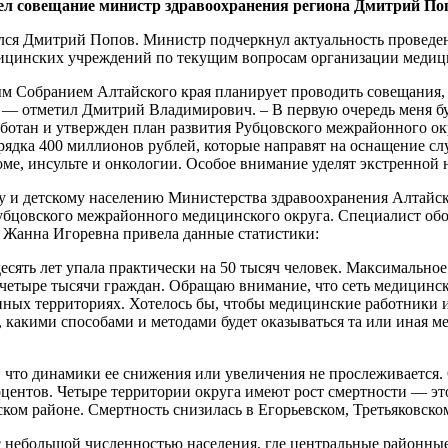
ел совещание министр здравоохранения региона Дмитрий По
ился Дмитрий Попов. Министр подчеркнул актуальность проведен
едицинских учреждений по текущим вопросам организации меди
м Собранием Алтайского края планирует проводить совещания, 
 — отметил Дмитрий Владимирович. – В первую очередь меня бу
отан и утвержден план развития Рубцовского межрайонного окру
рядка 400 миллионов рублей, которые направят на оснащение с
е, инсульте и онкологии. Особое внимание уделят экстренной
у и детскому населению Министерства здравоохранения Алтайс
бцовского межрайонного медицинского округа. Специалист обоз
 Жанна Игоревна привела данные статистики:
есять лет упала практически на 50 тысяч человек. Максимальное
на четыре тысячи граждан. Обращаю внимание, что сеть медици
нных территориях. Хотелось бы, чтобы медицинские работники 
, какими способами и методами будет оказываться та или иная
 что динамики ее снижения или увеличения не прослеживается. 
роцентов. Четыре территории округа имеют рост смертности — 
ском районе. Смертность снизилась в Егорьевском, Третьяковск
 с небольшой численностью населения, где центральные районн