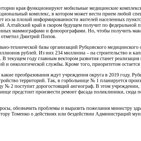
итории края функционируют мобильные медицинские комплексы
циональный комплекс, в котором может вести прием любой специ
ает из-за плохой информированности жителей населенных пункто
ий. Алтайский край в скором будущем получит по федеральной 
енных маммографами и флюорографами. Но, чтобы получить мак
 отметил Дмитрий Попов.
ьно-технической базы организаций Рубцовского медицинского ок
миллионов рублей. Из них 234 миллиона – на строительство и ка
. В текущем году главным вектором развития станет реализация
й и онкологической службы. Кроме того, приоритетом остается
 какие преобразования ждут учреждения округа в 2019 году. Ру
ройство территорий. Так, в горбольнице № 1 планируется произ
цу № 2 поступит дорогостоящий ангиограф. В этом учреждении, 
нице предстоит произвести ремонт фасада поликлиники, сюда п
просы, обозначить проблемы и выразить пожелания министру зд
иктору Томенко о действиях или бездействии Администраций му