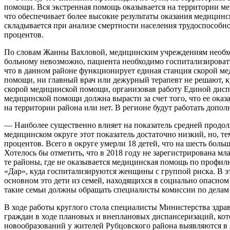
помощи. Вся экстренная помощь оказывается на территории ме
что обеспечивает более высокие результаты оказания медицин
складывается при анализе смертности населения трудоспособно
процентов.
По словам Жанны Вахловой, медицинским учреждениям необхо
больному невозможно, пациента необходимо госпитализировать 
что в данном районе функционирует единая станция скорой ме
помощи, ни главный врач или дежурный терапевт не решают, к
скорой медицинской помощи, организовав работу Единой диспе
медицинской помощи должна вырасти за счет того, что ее оказа
на территории района или нет. В регионе будут работать доп
— Наиболее существенно влияет на показатель средней продол
медицинском округе этот показатель достаточно низкий, но, те
процентов. Всего в округе умерли 18 детей, что на шесть больш
Хотелось бы отметить, что в 2018 году не зарегистрирована м
те районы, где не оказывается медицинская помощь по профил
«Дар», куда госпитализируются женщины с группой риска. В э
основном это дети из семей, находящихся в социально опасном
такие семьи должны обращать специалисты комиссии по делам
В ходе работы круглого стола специалисты Министерства здра
граждан в ходе плановых и внеплановых диспансеризаций, кот
новообразований у жителей Рубцовского района выявляются в 