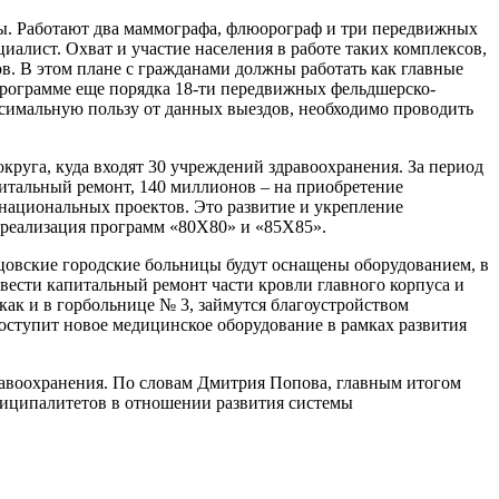
. Работают два маммографа, флюорограф и три передвижных
алист. Охват и участие населения в работе таких комплексов,
в. В этом плане с гражданами должны работать как главные
программе еще порядка 18-ти передвижных фельдшерско-
симальную пользу от данных выездов, необходимо проводить
руга, куда входят 30 учреждений здравоохранения. За период
питальный ремонт, 140 миллионов – на приобретение
 национальных проектов. Это развитие и укрепление
 реализация программ «80Х80» и «85Х85».
бцовские городские больницы будут оснащены оборудованием, в
вести капитальный ремонт части кровли главного корпуса и
как и в горбольнице № 3, займутся благоустройством
оступит новое медицинское оборудование в рамках развития
равоохранения. По словам Дмитрия Попова, главным итогом
ниципалитетов в отношении развития системы