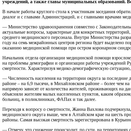
учреждений, а также главы муниципальных образований. В
В начале работы круглого стола к участникам заседания обрат
диалог и с главами Администраций, и с главными врачами м
— Министерство здравоохранения совместно с Законодательны
актуальные вопросы, характерные для конкретных территорий,
среднего медицинского персонала. Внутри Министерства разраб
году на семь межрайонных центров региона будет выделено по
оказанию медицинской помощи при остром коронарном синдром
Начальник отдела организации медицинской помощи взрослом
на проблемы демографии и организации работы учреждений Ру
смертности. Характеризуя медико-демографическую ситуацию,
— Численность населения на территории округа за последние д
районе – на 6,9 тысячи, в Михайловском районе – более чем 
напрямую зависят от количества жителей, проживающих на да
объясняли жителям малых населенных пунктов, каким образом
больниц, в поликлиниках, ФАПах и так далее.
Переходя к вопросу о смертности, Жанна Вахлова подчеркнула,
медицинского округа выше, чем в Алтайском крае на шесть п
районы. Самая высокая смертность зарегистрирована в Курьин
— Отмечу, что снижение происходит, по сути, на территориях