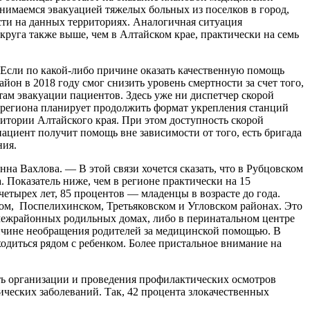
нимаемся эвакуацией тяжелых больных из поселков в город,
сти на данных территориях. Аналогичная ситуация
круга также выше, чем в Алтайском крае, практически на семь
сли по какой-либо причине оказать качественную помощь
н в 2018 году смог снизить уровень смертности за счет того,
там эвакуации пациентов. Здесь уже ни диспетчер скорой
я региона планирует продолжить формат укрепления станций
итории Алтайского края. При этом доступность скорой
пациент получит помощь вне зависимости от того, есть бригада
ния.
а Вахлова. — В этой связи хочется сказать, что в Рубцовском
а. Показатель ниже, чем в регионе практически на 15
о четырех лет, 85 процентов — младенцы в возрасте до года.
ком, Поспелихинском, Третьяковском и Угловском районах. Это
в межрайонных родильных домах, либо в перинатальном центре
ричине необращения родителей за медицинской помощью. В
одиться рядом с ребенком. Более пристальное внимание на
ть организации и проведения профилактических осмотров
ческих заболеваний. Так, 42 процента злокачественных