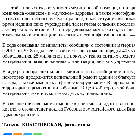
— Чтобы повысить доступность медицинской помощи, на терр
комплекса «женское» и «мужское» здоровье, а также многофунк
к сожалению, небольшие. Как правило, такая ситуация возник
врачи медицинских учреждений, так и главы сельских поселен
акушерских пунктов и 16-ти передвижных комплексов, оснащ
тщательную организацию населения и его информирование, —
В ходе совещания специалисты сообщили о состоянии материал
с 2017 по 2018 годы в ее развитие было вложено порядка 403 
оборудования, 28 миллионов на покупку транспортных средств
материальной базы первичных организаций, детских учреждени
В ходе разговора специалисты министерства сообщили и о том,
некоторых продолжится капитальный ремонт зданий и благоуст
фасада, а также заменить лифтовое оборудование. В горбольни
территории и ремонтными работами. В Детской городской боль
материально-технической базы детских поликлиник.
В завершение совещания главные врачи смогли задать свои во
круглого стола станет доклад Губернатору Алтайского края В
здравоохранения.
Татьяна КОКОТОВСКАЯ, фото автора