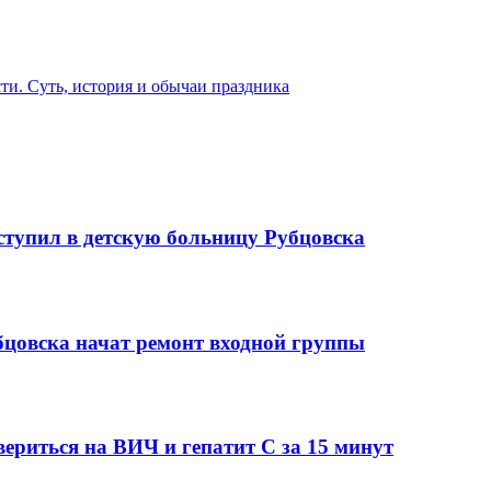
и. Суть, история и обычаи праздника
тупил в детскую больницу Рубцовска
бцовска начат ремонт входной группы
вериться на ВИЧ и гепатит С за 15 минут