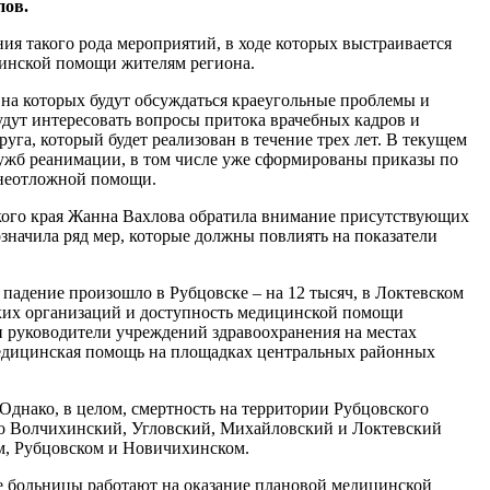
пов.
ия такого рода мероприятий, в ходе которых выстраивается
цинской помощи жителям региона.
на которых будут обсуждаться краеугольные проблемы и
дут интересовать вопросы притока врачебных кадров и
га, который будет реализован в течение трех лет. В текущем
лужб реанимации, в том числе уже сформированы приказы по
 неотложной помощи.
кого края Жанна Вахлова обратила внимание присутствующих
начила ряд мер, которые должны повлиять на показатели
 падение произошло в Рубцовске – на 12 тысяч, в Локтевском
нских организаций и доступность медицинской помощи
и руководители учреждений здравоохранения на местах
 медицинская помощь на площадках центральных районных
Однако, в целом, смертность на территории Рубцовского
это Волчихинский, Угловский, Михайловский и Локтевский
ом, Рубцовском и Новичихинском.
ые больницы работают на оказание плановой медицинской