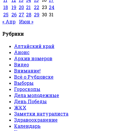
18
19
20
21
22
23
24
25
26
27
28
29
30
31
« Апр
Июн »
Рубрики
Алтайский край
Анонс
Архив номеров
Видео
Внимание!
Всё о Рубцовске
Выборы
Гороскопы
Дела молодежные
День Победы
ЖКХ
Заметки натуралиста
Здравоохранение
Календарь