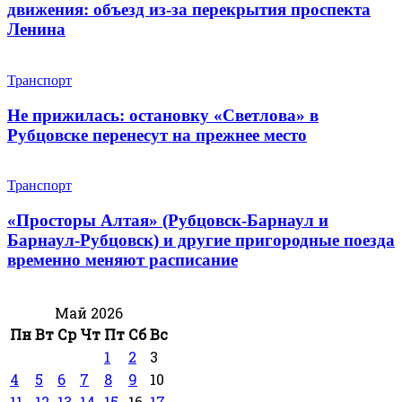
движения: объезд из-за перекрытия проспекта
Ленина
Транспорт
Не прижилась: остановку «Светлова» в
Рубцовске перенесут на прежнее место
Транспорт
«Просторы Алтая» (Рубцовск-Барнаул и
Барнаул-Рубцовск) и другие пригородные поезда
временно меняют расписание
Май 2026
Пн
Вт
Ср
Чт
Пт
Сб
Вс
1
2
3
4
5
6
7
8
9
10
11
12
13
14
15
16
17