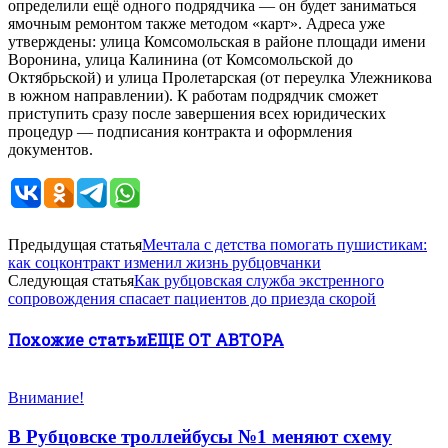
определили ещё одного подрядчика — он будет заниматься
ямочным ремонтом также методом «карт». Адреса уже
утверждены: улица Комсомольская в районе площади имени
Воронина, улица Калинина (от Комсомольской до
Октябрьской) и улица Пролетарская (от переулка Улежникова
в южном направлении). К работам подрядчик сможет
приступить сразу после завершения всех юридических
процедур — подписания контракта и оформления
документов.
Предыдущая статья
Мечтала с детства помогать пушистикам:
как соцконтракт изменил жизнь рубцовчанки
Следующая статья
Как рубцовская служба экстренного
сопровождения спасает пациентов до приезда скорой
Похожие статьи
ЕЩЕ ОТ АВТОРА
Внимание!
В Рубцовске троллейбусы №1 меняют схему