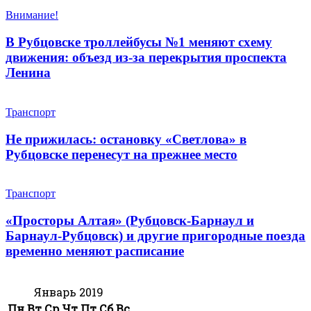
Внимание!
В Рубцовске троллейбусы №1 меняют схему
движения: объезд из-за перекрытия проспекта
Ленина
Транспорт
Не прижилась: остановку «Светлова» в
Рубцовске перенесут на прежнее место
Транспорт
«Просторы Алтая» (Рубцовск-Барнаул и
Барнаул-Рубцовск) и другие пригородные поезда
временно меняют расписание
Январь 2019
Пн
Вт
Ср
Чт
Пт
Сб
Вс