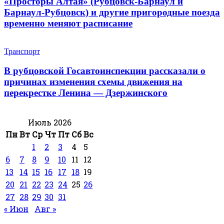
«Просторы Алтая» (Рубцовск-Барнаул и
Барнаул-Рубцовск) и другие пригородные поезда
временно меняют расписание
Транспорт
В рубцовской Госавтоинспекции рассказали о
причинах изменения схемы движения на
перекрестке Ленина — Дзержинского
Июль 2026
Пн
Вт
Ср
Чт
Пт
Сб
Вс
1
2
3
4
5
6
7
8
9
10
11
12
13
14
15
16
17
18
19
20
21
22
23
24
25
26
27
28
29
30
31
« Июн
Авг »