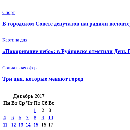
Спорт
В городском Совете депутатов наградили волонт
Картина дня
«Покорившие небо»: в Рубцовске отметили День
Социальная сфера
Три дня, которые меняют город
Декабрь 2017
Пн
Вт
Ср
Чт
Пт
Сб
Вс
1
2
3
4
5
6
7
8
9
10
11
12
13
14
15
16
17