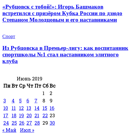
«Рубцовск с тобой!»: Игорь Башмаков
встретился с призёром Кубка России по дзюдо
Степаном Молодцовым и его наставниками
Спорт
Из Рубцовска в Премьер-лигу: как воспитанник
спортшколы №1 стал наставником элитного
клуба
Июнь 2019
Пн
Вт
Ср
Чт
Пт
Сб
Вс
1
2
3
4
5
6
7
8
9
10
11
12
13
14
15
16
17
18
19
20
21
22
23
24
25
26
27
28
29
30
« Май
Июл »