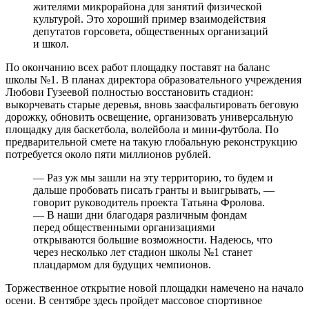
жителями микрорайона для занятий физической
культурой. Это хороший пример взаимодействия
депутатов горсовета, общественных организаций
и школ.
По окончанию всех работ площадку поставят на баланс
школы №1. В планах директора образовательного учреждения
Любови Гузеевой полностью восстановить стадион:
выкорчевать старые деревья, вновь заасфальтировать беговую
дорожку, обновить освещение, организовать универсальную
площадку для баскетбола, волейбола и мини-футбола. По
предварительной смете на такую глобальную реконструкцию
потребуется около пяти миллионов рублей.
— Раз уж мы зашли на эту территорию, то будем и
дальше пробовать писать гранты и выигрывать, —
говорит руководитель проекта Татьяна Фролова.
— В наши дни благодаря различным фондам
перед общественными организациями
открываются большие возможности. Надеюсь, что
через несколько лет стадион школы №1 станет
плацдармом для будущих чемпионов.
Торжественное открытие новой площадки намечено на начало
осени. В сентябре здесь пройдет массовое спортивное