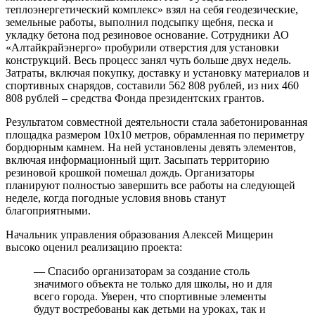
теплоэнергетический комплекс» взял на себя геодезические,
земельные работы, выполнил подсыпку щебня, песка и
укладку бетона под резиновое основание. Сотрудники АО
«Алтайкрайэнерго» пробурили отверстия для установки
конструкций. Весь процесс занял чуть больше двух недель.
Затраты, включая покупку, доставку и установку материалов и
спортивных снарядов, составили 562 808 рублей, из них 460
808 рублей – средства Фонда президентских грантов.
Результатом совместной деятельности стала забетонированная
площадка размером 10х10 метров, обрамленная по периметру
бордюрным камнем. На ней установлены девять элементов,
включая информационный щит. Засыпать территорию
резиновой крошкой помешал дождь. Организаторы
планируют полностью завершить все работы на следующей
неделе, когда погодные условия вновь станут
благоприятными.
Начальник управления образования Алексей Мищерин
высоко оценил реализацию проекта:
— Спасибо организаторам за создание столь
значимого объекта не только для школы, но и для
всего города. Уверен, что спортивные элементы
будут востребованы как детьми на уроках, так и