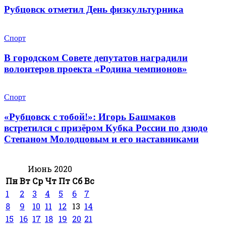
Рубцовск отметил День физкультурника
Спорт
В городском Совете депутатов наградили
волонтеров проекта «Родина чемпионов»
Спорт
«Рубцовск с тобой!»: Игорь Башмаков
встретился с призёром Кубка России по дзюдо
Степаном Молодцовым и его наставниками
Июнь 2020
Пн
Вт
Ср
Чт
Пт
Сб
Вс
1
2
3
4
5
6
7
8
9
10
11
12
13
14
15
16
17
18
19
20
21