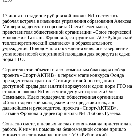
17 июня на стадионе рубцовской школы №1 состоялась
рабочая встреча начальника управления образования Алексея
Мищерина, депутата горсовета Олега Семенькова,
представителя общественной организации «Союз творческой
молодежи» Татьяны Фроловой, сотрудников АО «Рубцовский
теплоэнергетический комплекс» и образовательного
учреждения. Поводом для обсуждения являлось завершение
установки новой спортивной площадки для воркаута и сдачи
норм ГТО.
Строительство объекта стало возможным благодаря победе
проекта «Спорт-АКТИВ» в первом этапе конкурса Фонда
президентских грантов. С инициативой по созданию
доступной среды для занятий воркаутом и сдачи норм ГТО на
стадионе школы №1 выступил депутат горсовета Олег
Семеньков. Идею поддержали общественная организация
«Союз творческой молодежи» и ее представитель, а в
дальнейшем и руководитель проекта «Спорт-АКТИВ»,
Татьяна Фролова и директор школы №1 Любовь Гузеева.
Согласно смете, в первых числах июня команда приступила к
работе. К ним на помощь на безвозмездной основе пришло
множество единомышленников: АО «Рубцовский