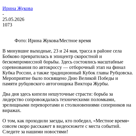
Ирина Жукова
-
25.05.2026
1073
Фото: Ирина Жукова/Местное время
В минувшие выходные, 23 и 24 мая, трасса в районе села
Бобково превратилась в эпицентр скоростной и
бескомпромиссной борьбы. Здесь состоялись масштабные
соревнования по автокроссу — отборочный этап на финал
Кубка России, а также традиционный Кубок главы Рубцовска.
Мероприятие было посвящено Дню Великой Победы и
памяти рубцовского автогонщика Виктора Журбы.
Два дня здесь кипели нешуточные страсти: борьба за
лидерство сопровождалась техническими поломками,
зрелищными переворотами и столкновениями соперников на
виражах.
О том, как проходили заезды, кто победил,
«Местное время»
совсем скоро расскажет в видеосюжете с места событий.
Следите за нашими новостями!