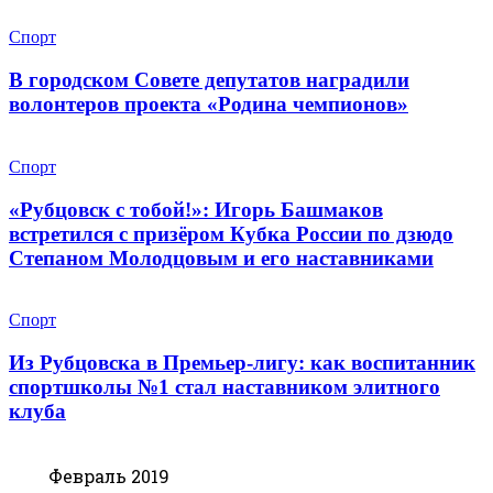
Спорт
В городском Совете депутатов наградили
волонтеров проекта «Родина чемпионов»
Спорт
«Рубцовск с тобой!»: Игорь Башмаков
встретился с призёром Кубка России по дзюдо
Степаном Молодцовым и его наставниками
Спорт
Из Рубцовска в Премьер-лигу: как воспитанник
спортшколы №1 стал наставником элитного
клуба
Февраль 2019