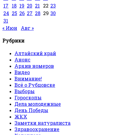
17
18
19
20
21
22
23
24
25
26
27
28
29
30
31
« Июн
Авг »
Рубрики
Алтайский край
Анонс
Архив номеров
Видео
Внимание!
Всё о Рубцовске
Выборы
Гороскопы
Дела молодежные
День Победы
ЖКХ
Заметки натуралиста
Здравоохранение