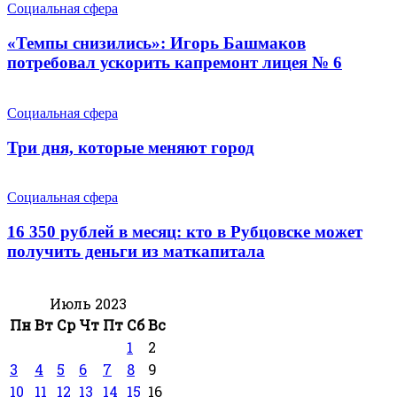
Социальная сфера
«Темпы снизились»: Игорь Башмаков
потребовал ускорить капремонт лицея № 6
Социальная сфера
Три дня, которые меняют город
Социальная сфера
16 350 рублей в месяц: кто в Рубцовске может
получить деньги из маткапитала
Июль 2023
Пн
Вт
Ср
Чт
Пт
Сб
Вс
1
2
3
4
5
6
7
8
9
10
11
12
13
14
15
16