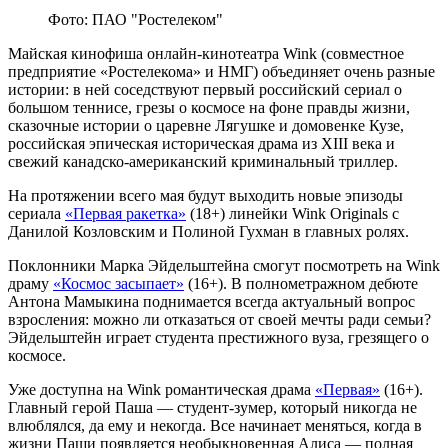
Фото: ПАО "Ростелеком"
Майская кинофиша онлайн-кинотеатра Wink (совместное
предприятие «Ростелекома» и НМГ) объединяет очень разные
истории: в ней соседствуют первый российский сериал о
большом теннисе, грезы о космосе на фоне правды жизни,
сказочные истории о царевне Лягушке и домовенке Кузе,
российская эпическая историческая драма из XIII века и
свежий канадско-американский криминальный триллер.
На протяжении всего мая будут выходить новые эпизоды
сериала
«Первая ракетка»
(18+) линейки Wink Originals с
Данилой Козловским и Полиной Гухман в главных ролях.
Поклонники Марка Эйдельштейна смогут посмотреть на Wink
драму
«Космос засыпает»
(16+). В полнометражном дебюте
Антона Мамыкина поднимается всегда актуальный вопрос
взросления: можно ли отказаться от своей мечты ради семьи?
Эйдельштейн играет студента престижного вуза, грезящего о
космосе.
Уже доступна на Wink романтическая драма
«Первая»
(16+).
Главный герой Паша — студент-зумер, который никогда не
влюблялся, да ему и некогда. Все начинает меняться, когда в
жизни Паши появляется необыкновенная Алиса — полная