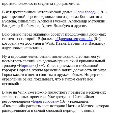
противоположность студента-программиста.
В четырехсерийной исторической драме
«Злой город»
(18+),
расширенной версии одноименного фильма Константина
Буслова, снимались Алексей Гуськов, Александр Метелкин,
Владимир Любимцев, Артем Волобуев и другие.
Всю семью перед экранами соберут продолжения любимых
сказочных историй. В фильме
«Царевна-лягушка 2»
(6+),
который уже доступен в Wink, Ивана Царевича и Василису
ждут новые испытания.
Ну а взрослые члены семьи, после сказок, с 20 мая могут
посмотреть свежий канадско-американский криминальный
триллер
«Нормал»
(18+). Улисс приезжает в небольшой
городок Нормал, чтобы временно занять должность шерифа.
Город кажется почти сонным и дружелюбным. Но дерзкое
ограбление банка показывает, что в тихом омуте все
неспокойно.
В мае на Wink уже можно посмотреть премьеры нескольких
телевизионных проектов. Уже доступна 12-серийная
ретромелодрама
«Берега любви»
(16+) телеканала
«Dомашний» рассказывает историю Насти и Матвея, которая
разворачивается в самый сложный период — с конца