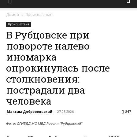
Домой
Происшествия
Происшествия
В Рубцовске при
повороте налево
иномарка
опрокинулась после
столкновения:
пострадали два
человека
Максим Добровольский
-
27.05.2026
847
Фото: ОГИБДД МО МВД России "Рубцовский"