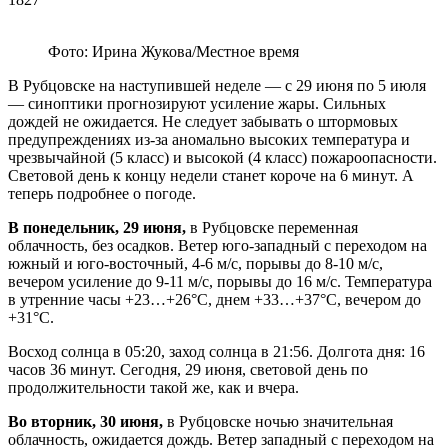
Фото: Ирина Жукова/Местное время
В Рубцовске на наступившей неделе — с 29 июня по 5 июля
— синоптики прогнозируют усиление жары. Сильных
дождей не ожидается. Не следует забывать о штормовых
предупреждениях из-за аномально высоких температура и
чрезвычайной (5 класс) и высокой (4 класс) пожароопасности.
Световой день к концу недели станет короче на 6 минут. А
теперь подробнее о погоде.
В понедельник, 29 июня,
в Рубцовске переменная
облачность, без осадков. Ветер юго-западный с переходом на
южный и юго-восточный, 4-6 м/с, порывы до 8-10 м/с,
вечером усиление до 9-11 м/с, порывы до 16 м/с. Температура
в утренние часы +23…+26°С, днем +33…+37°С, вечером до
+31°С.
Восход солнца в 05:20, заход солнца в 21:56. Долгота дня: 16
часов 36 минут. Сегодня, 29 июня, световой день по
продолжительности такой же, как и вчера.
Во вторник, 30 июня,
в Рубцовске ночью значительная
облачность, ожидается дождь. Ветер западный с переходом на