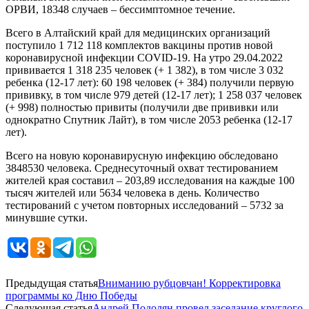
ОРВИ, 18348 случаев – бессимптомное течение.
Всего в Алтайский край для медицинских организаций
поступило 1 712 118 комплектов вакцины против новой
коронавирусной инфекции COVID-19. На утро 29.04.2022
прививается 1 318 235 человек (+ 1 382), в том числе 3 032
ребенка (12-17 лет): 60 198 человек (+ 384) получили первую
прививку, в том числе 979 детей (12-17 лет); 1 258 037 человек
(+ 998) полностью привиты (получили две прививки или
однократно Спутник Лайт), в том числе 2053 ребенка (12-17
лет).
Всего на новую коронавирусную инфекцию обследовано
3848530 человека. Среднесуточный охват тестированием
жителей края составил – 203,89 исследования на каждые 100
тысяч жителей или 5634 человека в день. Количество
тестирований с учетом повторных исследований – 5732 за
минувшие сутки.
Предыдущая статья
Вниманию рубцовчан! Корректировка
программы ко Дню Победы
Следующая статья
Андрей Подолян провел заседание круглого