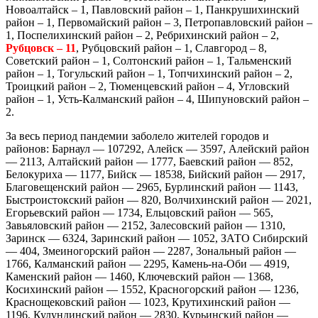
Новоалтайск – 1, Павловский район – 1, Панкрушихинский
район – 1, Первомайский район – 3, Петропавловский район –
1, Поспелихинский район – 2, Ребрихинский район – 2,
Рубцовск – 11
, Рубцовский район – 1, Славгород – 8,
Советский район – 1, Солтонский район – 1, Тальменский
район – 1, Тогульский район – 1, Топчихинский район – 2,
Троицкий район – 2, Тюменцевский район – 4, Угловский
район – 1, Усть-Калманский район – 4, Шипуновский район –
2.
За весь период пандемии заболело жителей городов и
районов: Барнаул — 107292, Алейск — 3597, Алейский район
— 2113, Алтайский район — 1777, Баевский район — 852,
Белокуриха — 1177, Бийск — 18538, Бийский район — 2917,
Благовещенский район — 2965, Бурлинский район — 1143,
Быстроистокский район — 820, Волчихинский район — 2021,
Егорьевский район — 1734, Ельцовский район — 565,
Завьяловский район — 2152, Залесовский район — 1310,
Заринск — 6324, Заринский район — 1052, ЗАТО Сибирский
— 404, Змеиногорский район — 2287, Зональный район —
1766, Калманский район — 2295, Камень-на-Оби — 4919,
Каменский район — 1460, Ключевский район — 1368,
Косихинский район — 1552, Красногорский район — 1236,
Краснощековский район — 1023, Крутихинский район —
1196, Кулундинский район — 2830, Курьинский район —