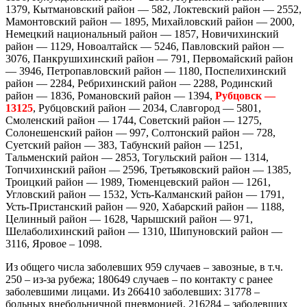
1379, Кытмановский район — 582, Локтевский район — 2552,
Мамонтовский район — 1895, Михайловский район — 2000,
Немецкий национальный район — 1857, Новичихинский
район — 1129, Новоалтайск — 5246, Павловский район —
3076, Панкрушихинский район — 791, Первомайский район
— 3946, Петропавловский район — 1180, Поспелихинский
район — 2284, Ребрихинский район — 2288, Родинский
район — 1836, Романовский район — 1394,
Рубцовск —
13125
, Рубцовский район — 2034, Славгород — 5801,
Смоленский район — 1744, Советский район — 1275,
Солонешенский район — 997, Солтонский район — 728,
Суетский район — 383, Табунский район — 1251,
Тальменский район — 2853, Тогульский район — 1314,
Топчихинский район — 2596, Третьяковский район — 1385,
Троицкий район — 1989, Тюменцевский район — 1261,
Угловский район — 1532, Усть-Калманский район — 1791,
Усть-Пристанский район — 920, Хабарский район — 1188,
Целинный район — 1628, Чарышский район — 971,
Шелаболихинский район — 1310, Шипуновский район —
3116, Яровое – 1098.
Из общего числа заболевших 959 случаев – завозные, в т.ч.
250 – из-за рубежа; 180649 случаев – по контакту с ранее
заболевшими лицами. Из 266410 заболевших: 31778 –
больных внебольничной пневмонией, 216284 – заболевших