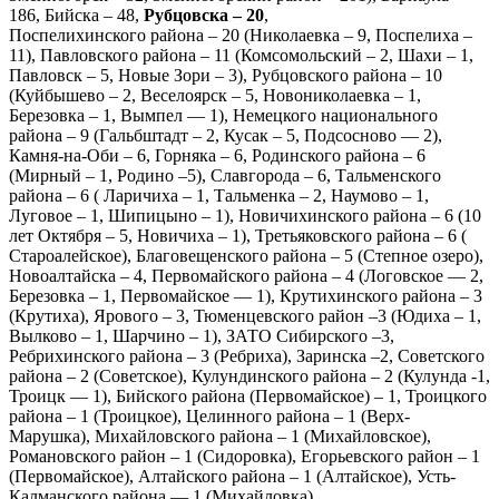
186, Бийска – 48,
Рубцовска – 20
,
Поспелихинского района – 20 (Николаевка – 9, Поспелиха –
11), Павловского района – 11 (Комсомольский – 2, Шахи – 1,
Павловск – 5, Новые Зори – 3), Рубцовского района – 10
(Куйбышево – 2, Веселоярск – 5, Новониколаевка – 1,
Березовка – 1, Вымпел — 1), Немецкого национального
района – 9 (Гальбштадт – 2, Кусак – 5, Подсосново — 2),
Камня-на-Оби – 6, Горняка – 6, Родинского района – 6
(Мирный – 1, Родино –5), Славгорода – 6, Тальменского
района – 6 ( Ларичиха – 1, Тальменка – 2, Наумово – 1,
Луговое – 1, Шипицыно – 1), Новичихинского района – 6 (10
лет Октября – 5, Новичиха – 1), Третьяковского района – 6 (
Староалейское), Благовещенского района – 5 (Степное озеро),
Новоалтайска – 4, Первомайского района – 4 (Логовское — 2,
Березовка – 1, Первомайское — 1), Крутихинского района – 3
(Крутиха), Ярового – 3, Тюменцевского район –3 (Юдиха – 1,
Вылково – 1, Шарчино – 1), ЗАТО Сибирского –3,
Ребрихинского района – 3 (Ребриха), Заринска –2, Советского
района – 2 (Советское), Кулундинского района – 2 (Кулунда -1,
Троицк — 1), Бийского района (Первомайское) – 1, Троицкого
района – 1 (Троицкое), Целинного района – 1 (Верх-
Марушка), Михайловского района – 1 (Михайловское),
Романовского район – 1 (Сидоровка), Егорьевского район – 1
(Первомайское), Алтайского района – 1 (Алтайское), Усть-
Калманского района — 1 (Михайловка),