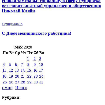
Новый замглавы: социальную сферу Рубцовска
возглавит опытный управленец и общественник
Николай Кляйн
Официально
С Днем медицинского работника!
Май 2020
Пн
Вт
Ср
Чт
Пт
Сб
Вс
1
2
3
4
5
6
7
8
9
10
11
12
13
14
15
16
17
18
19
20
21
22
23
24
25
26
27
28
29
30
31
« Апр
Июн »
Рубрики