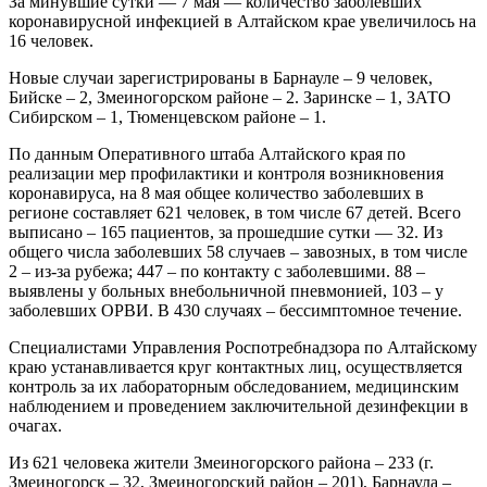
За минувшие сутки — 7 мая — количество заболевших
коронавирусной инфекцией в Алтайском крае увеличилось на
16 человек.
Новые случаи зарегистрированы в Барнауле – 9 человек,
Бийске – 2, Змеиногорском районе – 2. Заринске – 1, ЗАТО
Сибирском – 1, Тюменцевском районе – 1.
По данным Оперативного штаба Алтайского края по
реализации мер профилактики и контроля возникновения
коронавируса, на 8 мая общее количество заболевших в
регионе составляет 621 человек, в том числе 67 детей. Всего
выписано – 165 пациентов, за прошедшие сутки — 32. Из
общего числа заболевших 58 случаев – завозных, в том числе
2 – из-за рубежа; 447 – по контакту с заболевшими. 88 –
выявлены у больных внебольничной пневмонией, 103 – у
заболевших ОРВИ. В 430 случаях – бессимптомное течение.
Специалистами Управления Роспотребнадзора по Алтайскому
краю устанавливается круг контактных лиц, осуществляется
контроль за их лабораторным обследованием, медицинским
наблюдением и проведением заключительной дезинфекции в
очагах.
Из 621 человека жители Змеиногорского района – 233 (г.
Змеиногорск – 32, Змеиногорский район – 201), Барнаула –