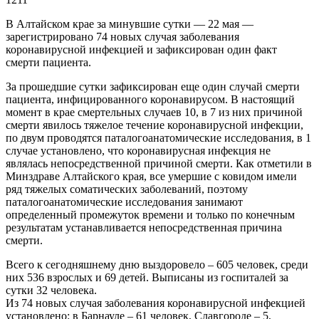
В Алтайском крае за минувшие сутки — 22 мая —
зарегистрировано 74 новых случая заболевания
коронавирусной инфекцией и зафиксирован один факт
смерти пациента.
За прошедшие сутки зафиксирован еще один случай смерти
пациента, инфицированного коронавирусом. В настоящий
момент в крае смертельных случаев 10, в 7 из них причиной
смерти явилось тяжелое течение коронавирусной инфекции,
по двум проводятся паталогоанатомические исследования, в 1
случае установлено, что коронавирусная инфекция не
являлась непосредственной причиной смерти. Как отметили в
Минздраве Алтайского края, все умершие с ковидом имели
ряд тяжелых соматических заболеваний, поэтому
паталогоанатомические исследования занимают
определенный промежуток времени и только по конечным
результатам устанавливается непосредственная причина
смерти.
Всего к сегодняшнему дню выздоровело – 605 человек, среди
них 536 взрослых и 69 детей. Выписаны из госпиталей за
сутки 32 человека.
Из 74 новых случая заболевания коронавирусной инфекцией
установлено: в Барнауле – 61 человек, Славгороде – 5,