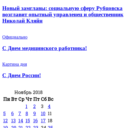
Новый замглавы: социальную сферу Рубцовска
возглавит опытный управленец и общественник
Николай Кляйн
Официально
С Днем медицинского работника!
Картина дня
С Днем России!
Ноябрь 2018
Пн
Вт
Ср
Чт
Пт
Сб
Вс
1
2
3
4
5
6
7
8
9
10
11
12
13
14
15
16
17
18
19
20
21
22
23
24
25