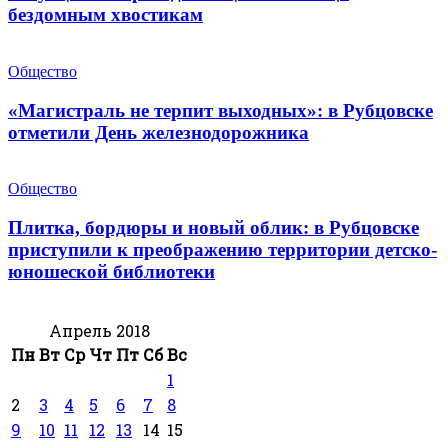
бездомным хвостикам
Общество
«Магистраль не терпит выходных»: в Рубцовске
отметили День железнодорожника
Общество
Плитка, бордюры и новый облик: в Рубцовске
приступили к преображению территории детско-
юношеской библиотеки
Апрель 2018
Пн
Вт
Ср
Чт
Пт
Сб
Вс
1
2
3
4
5
6
7
8
9
10
11
12
13
14
15