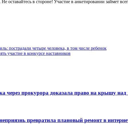
 Не оставайтесь в стороне! Участие в анкетировании займет все
ль: пострадали четыре человека, в том числе ребенок
нять участие в конкурсе наставников
ска через прокурора доказала право на крышу над
 неприязнь превратила плановый ремонт в интерне