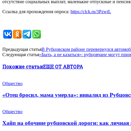
отсутствие социальных выплат, маленькие отпускные и пенсия.
Ссылка для прохождения опроса:
https://clck.ru/3PzwtL
Предыдущая статья
В Рубцовском районе перевернулся автомоби
Следующая статья
«Быть, а не казаться»: рубцовчане могут при
Похожие статьи
ЕЩЕ ОТ АВТОРА
Общество
«Отец бросил, мама умерла»: инвалид из Рубцов
Общество
Хайп на обочине рубцовской дороги: как личная