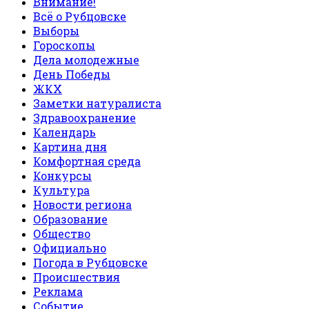
Внимание!
Всё о Рубцовске
Выборы
Гороскопы
Дела молодежные
День Победы
ЖКХ
Заметки натуралиста
Здравоохранение
Календарь
Картина дня
Комфортная среда
Конкурсы
Культура
Новости региона
Образование
Общество
Официально
Погода в Рубцовске
Происшествия
Реклама
Событие