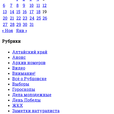
6
7
8
9
10
11
12
13
14
15
16
17
18
19
20
21
22
23
24
25
26
27
28
29
30
31
« Ноя
Янв »
Рубрики
Алтайский край
Анонс
Архив номеров
Видео
Внимание!
Всё о Рубцовске
Выборы
Гороскопы
Дела молодежные
День Победы
ЖКХ
Заметки натуралиста