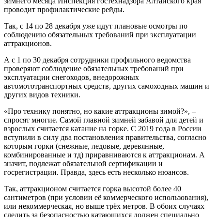
зимнего месяца Инспекция гостехнадзора Алтайского края
проводит профилактические рейды.
Так, с 14 по 28 декабря уже идут плановые осмотры по
соблюдению обязательных требований при эксплуатации
аттракционов.
А с 1 по 30 декабря сотрудники профильного ведомства
проверяют соблюдение обязательных требований при
эксплуатации снегоходов, внедорожных
автомототранспортных средств, других самоходных машин и
других видов техники.
«Про технику понятно, но какие аттракционы зимой?», –
спросят многие. Самой главной зимней забавой для детей и
взрослых считается катание на горке. С 2019 года в России
вступили в силу два постановления правительства, согласно
которым горки (снежные, ледовые, деревянные,
комбинированные и тд) приравниваются к аттракционам. А
значит, подлежат обязательной сертификации и
госрегистрации. Правда, здесь есть несколько нюансов.
Так, аттракционом считается горка высотой более 40
сантиметров (при условии её коммерческого использования),
или некоммерческая, но выше трёх метров. В обоих случаях
следить за безопасностью катающихся должен специально