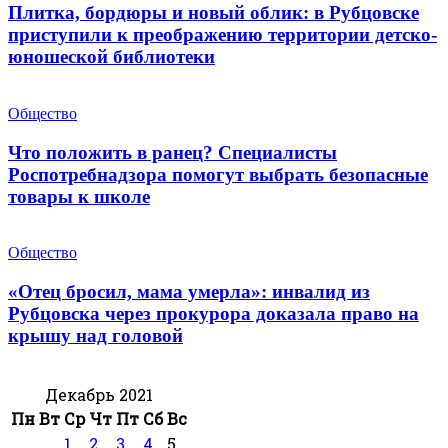
Плитка, бордюры и новый облик: в Рубцовске
приступили к преображению территории детско-
юношеской библиотеки
Общество
Что положить в ранец? Специалисты
Роспотребнадзора помогут выбрать безопасные
товары к школе
Общество
«Отец бросил, мама умерла»: инвалид из
Рубцовска через прокурора доказала право на
крышу над головой
Декабрь 2021
Пн
Вт
Ср
Чт
Пт
Сб
Вс
1
2
3
4
5